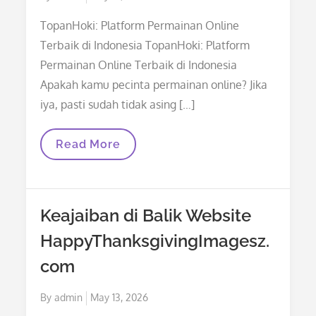
on
TopanHoki: Platform Permainan Online
Terbaik di Indonesia TopanHoki: Platform
Permainan Online Terbaik di Indonesia
Apakah kamu pecinta permainan online? Jika
iya, pasti sudah tidak asing […]
TopanHoki:
Read More
Platform
Permainan
Online
Terbaik
Di
Keajaiban di Balik Website
Indonesia
HappyThanksgivingImagesz.
com
Posted
By
admin
May 13, 2026