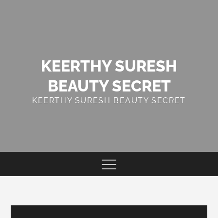
Skip
to
content
KEERTHY SURESH
BEAUTY SECRET
KEERTHY SURESH BEAUTY SECRET