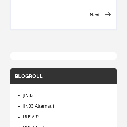
navigation
Next
BLOGROLL
JIN33
JIN33 Alternatif
RUSA33