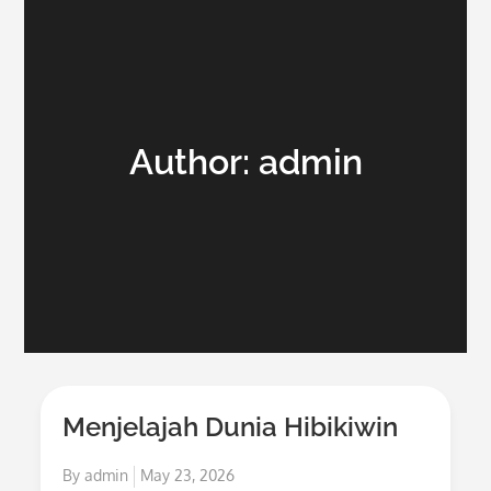
Author:
admin
Menjelajah Dunia Hibikiwin
Posted
By
admin
May 23, 2026