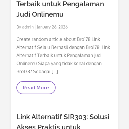
Terbaik untuk Pengalaman
Judi Onlinemu
Posted
By
admin
January 26, 2026
on
Create random article about Bro178 Link
Alternatif Selalu Berhasil dengan Bro178: Link
Alternatif Terbaik untuk Pengalaman Judi
Onlinemu Siapa yang tidak kenal dengan
Bro178? Sebagai […]
Selalu
Read More
Berhasil
Dengan
Bro178:
Link
Alternatif
Link Alternatif SIR303: Solusi
Terbaik
Untuk
Akses Praktis untuk
Pengalaman