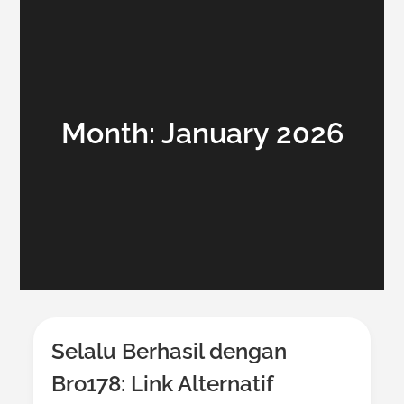
Month:
January 2026
Selalu Berhasil dengan
Bro178: Link Alternatif