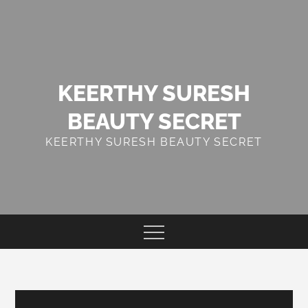
Skip
to
content
KEERTHY SURESH
BEAUTY SECRET
KEERTHY SURESH BEAUTY SECRET