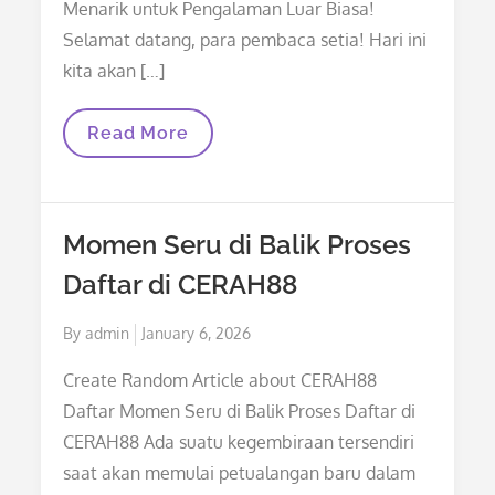
Menarik untuk Pengalaman Luar Biasa!
Selamat datang, para pembaca setia! Hari ini
kita akan […]
Menjelajahi
Read More
Dunia
Giga33
Alternatif:
Platform
Menarik
Momen Seru di Balik Proses
Untuk
Pengalaman
Daftar di CERAH88
Luar
Biasa!
Posted
By
admin
January 6, 2026
on
Create Random Article about CERAH88
Daftar Momen Seru di Balik Proses Daftar di
CERAH88 Ada suatu kegembiraan tersendiri
saat akan memulai petualangan baru dalam