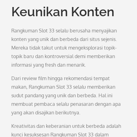
Keunikan Konten
Rangkuman Slot 33 selalu berusaha menyajikan
konten yang unik dan berbeda dari situs sejenis.
Mereka tidak takut untuk mengeksplorasi topik-
topik baru dan kontroversial demi memberikan
informasi yang fresh dan menarik.
Dari review film hingga rekomendasi tempat
makan, Rangkuman Slot 33 selalu memberikan
sudut pandang yang unik dan berbeda. Hal ini
membuat pembaca selalu penasaran dengan apa
yang akan disajikan berikutnya.
Kreativitas dan keberanian untuk berbeda adalah
kunci kesuksesan Rangkuman Slot 33 dalam