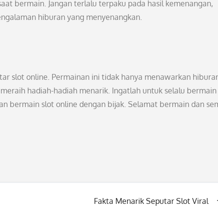
saat bermain. Jangan terlalu terpaku pada hasil kemenangan,
engalaman hiburan yang menyenangkan.
ar slot online. Permainan ini tidak hanya menawarkan hibura
 meraih hadiah-hadiah menarik. Ingatlah untuk selalu bermain
n bermain slot online dengan bijak. Selamat bermain dan s
Fakta Menarik Seputar Slot Viral