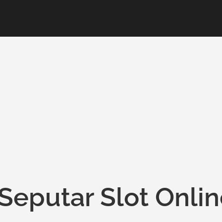
Seputar Slot Onli