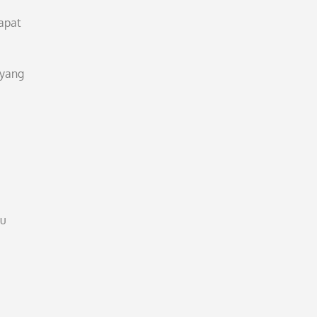
apat
 yang
tu