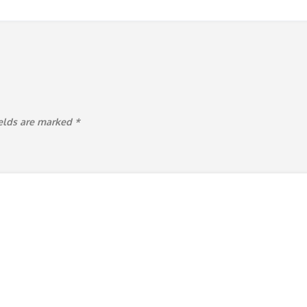
ields are marked
*