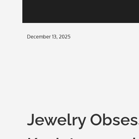
Posted
December 13, 2025
on
Jewelry Obse