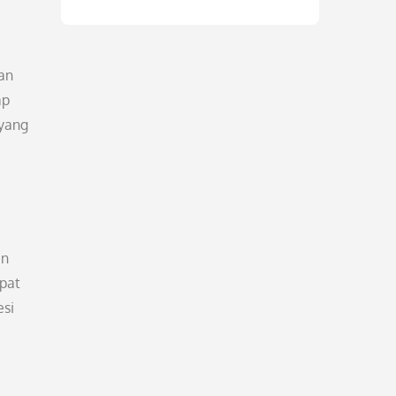
an
ap
 yang
an
pat
esi