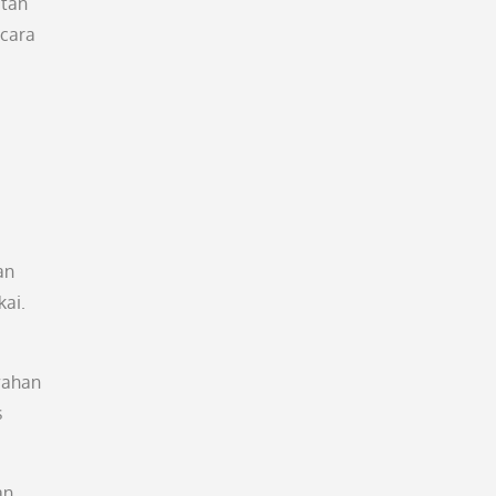
utan
 cara
an
kai.
wahan
s
an