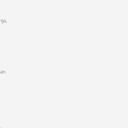
rga,
an.