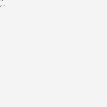
gin.
.