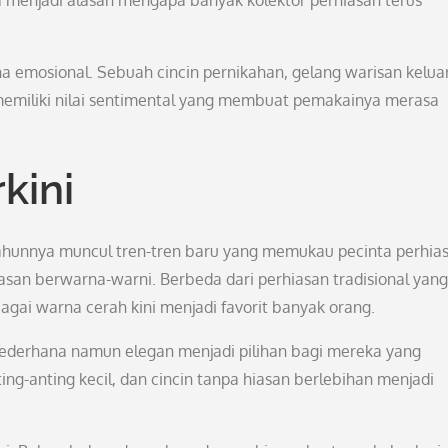
ga menjadi alasan mengapa banyak kolektor perhiasan terus
kna emosional. Sebuah cincin pernikahan, gelang warisan kelua
 memiliki nilai sentimental yang membuat pemakainya merasa
kini
tahunnya muncul tren-tren baru yang memukau pecinta perhias
asan berwarna-warni. Berbeda dari perhiasan tradisional yang
ai warna cerah kini menjadi favorit banyak orang.
 sederhana namun elegan menjadi pilihan bagi mereka yang
ting-anting kecil, dan cincin tanpa hiasan berlebihan menjadi