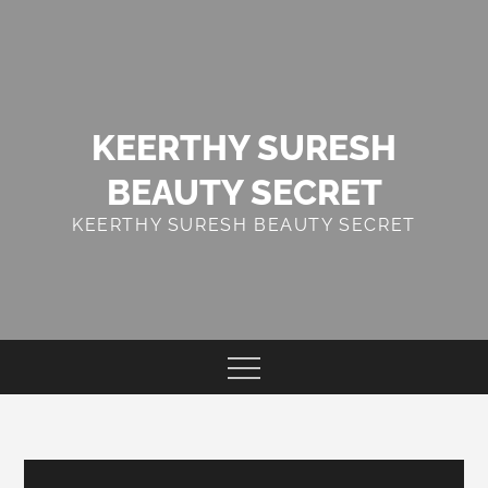
Skip
to
content
KEERTHY SURESH
BEAUTY SECRET
KEERTHY SURESH BEAUTY SECRET