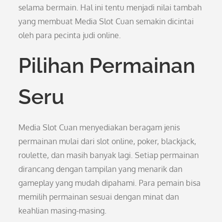
selama bermain. Hal ini tentu menjadi nilai tambah
yang membuat Media Slot Cuan semakin dicintai
oleh para pecinta judi online.
Pilihan Permainan
Seru
Media Slot Cuan menyediakan beragam jenis
permainan mulai dari slot online, poker, blackjack,
roulette, dan masih banyak lagi. Setiap permainan
dirancang dengan tampilan yang menarik dan
gameplay yang mudah dipahami. Para pemain bisa
memilih permainan sesuai dengan minat dan
keahlian masing-masing.