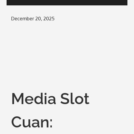
Posted
December 20, 2025
on
Media Slot
Cuan: