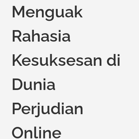
Menguak
Rahasia
Kesuksesan di
Dunia
Perjudian
Online