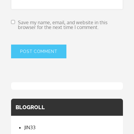
Save my name, email, and website in this
browser for the next time I comment.
BLOGROLL
JIN33