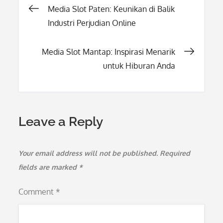
Post
Media Slot Paten: Keunikan di Balik
Industri Perjudian Online
navigation
Media Slot Mantap: Inspirasi Menarik
untuk Hiburan Anda
Leave a Reply
Your email address will not be published.
Required
fields are marked
*
Comment
*