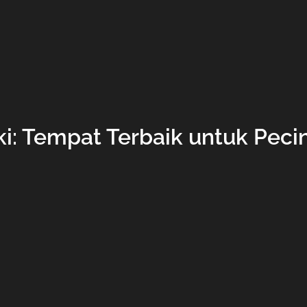
i: Tempat Terbaik untuk Pecin