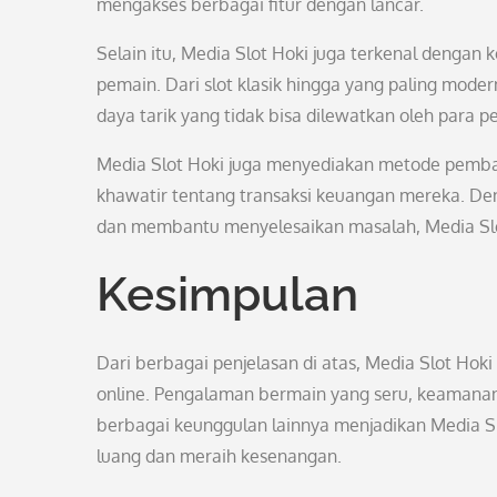
mengakses berbagai fitur dengan lancar.
Selain itu, Media Slot Hoki juga terkenal dengan k
pemain. Dari slot klasik hingga yang paling mode
daya tarik yang tidak bisa dilewatkan oleh para pec
Media Slot Hoki juga menyediakan metode pembay
khawatir tentang transaksi keuangan mereka. De
dan membantu menyelesaikan masalah, Media Slot 
Kesimpulan
Dari berbagai penjelasan di atas, Media Slot Hok
online. Pengalaman bermain yang seru, keamanan
berbagai keunggulan lainnya menjadikan Media S
luang dan meraih kesenangan.