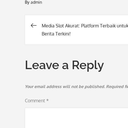
By
admin
Media Slot Akurat: Platform Terbaik untu
Post
Berita Terkini!
navigation
Leave a Reply
Your email address will not be published.
Required f
Comment
*