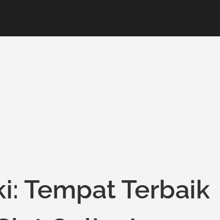
i: Tempat Terbaik