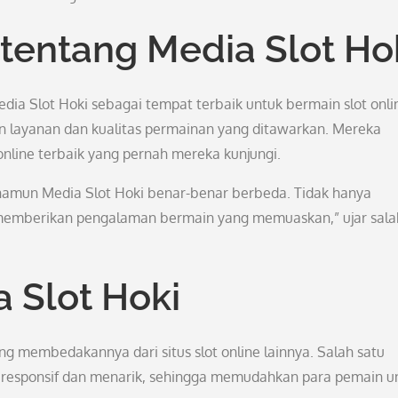
tentang Media Slot Ho
ia Slot Hoki sebagai tempat terbaik untuk bermain slot onli
n layanan dan kualitas permainan yang ditawarkan. Mereka
online terbaik yang pernah mereka kunjungi.
 namun Media Slot Hoki benar-benar berbeda. Tidak hanya
 memberikan pengalaman bermain yang memuaskan,” ujar sala
 Slot Hoki
g membedakannya dari situs slot online lainnya. Salah satu
 responsif dan menarik, sehingga memudahkan para pemain u