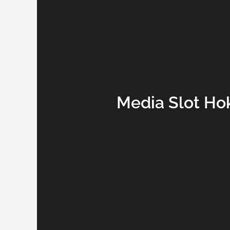
Media Slot Hok