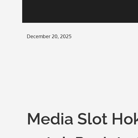
Posted
December 20, 2025
on
Media Slot Hok