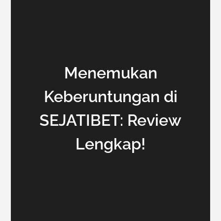
Menemukan
Keberuntungan di
SEJATIBET: Review
Lengkap!