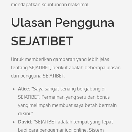
mendapatkan keuntungan maksimal.
Ulasan Pengguna
SEJATIBET
Untuk memberikan gambaran yang lebih jelas
tentang SEJATIBET, berikut adalah beberapa ulasan
dari pengguna SEJATIBET:
Alice:
“Saya sangat senang bergabung di
SEJATIBET. Permainan yang seru dan bonus
yang melimpah membuat saya betah bermain
di sini.”
David:
“SEJATIBET adalah tempat yang tepat
bagi para penggemar judi online. Sistem