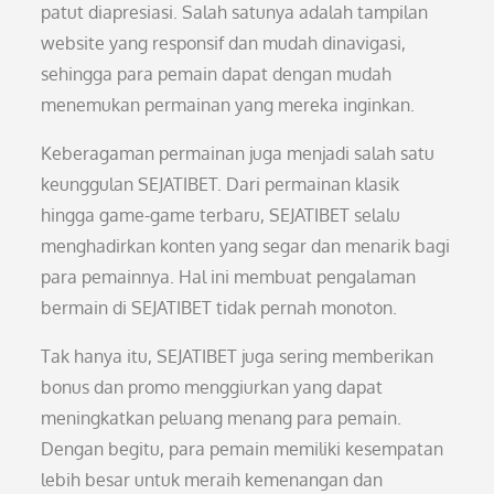
patut diapresiasi. Salah satunya adalah tampilan
website yang responsif dan mudah dinavigasi,
sehingga para pemain dapat dengan mudah
menemukan permainan yang mereka inginkan.
Keberagaman permainan juga menjadi salah satu
keunggulan SEJATIBET. Dari permainan klasik
hingga game-game terbaru, SEJATIBET selalu
menghadirkan konten yang segar dan menarik bagi
para pemainnya. Hal ini membuat pengalaman
bermain di SEJATIBET tidak pernah monoton.
Tak hanya itu, SEJATIBET juga sering memberikan
bonus dan promo menggiurkan yang dapat
meningkatkan peluang menang para pemain.
Dengan begitu, para pemain memiliki kesempatan
lebih besar untuk meraih kemenangan dan