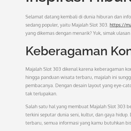
Selamat datang kembali di dunia hiburan dan info
sedang populer, yaitu Majalah Slot 303.
https://m
yang dikemas dengan menarik? Yuk, simak ulasan l
Keberagaman Kon
Majalah Slot 303 dikenal karena keberagaman kon
hingga panduan wisata terbaru, majalah ini sun
pembacanya. Dengan desain layout yang eye-catc
tak terlupakan.
Salah satu hal yang membuat Majalah Slot 303 b
terkini seputar dunia seni, kultur, dan gaya hidup
terbaru, semua informasi yang kamu butuhkan bis