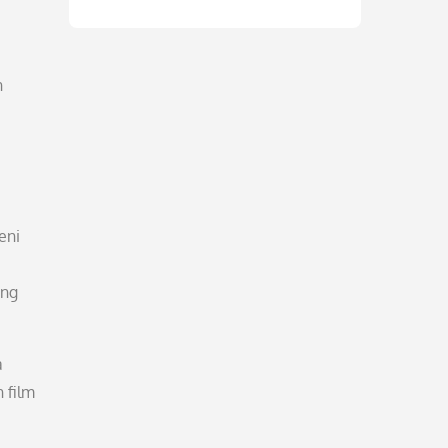
n
eni
ang
a
 film