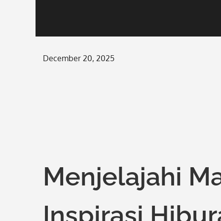
Posted
December 20, 2025
on
Menjelajahi Ma
Inspirasi Hibu