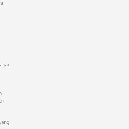
ya
bagai
n
ari-
yang