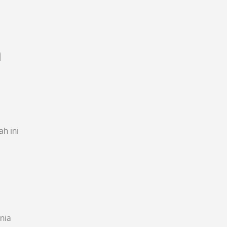
n
ah ini
nia