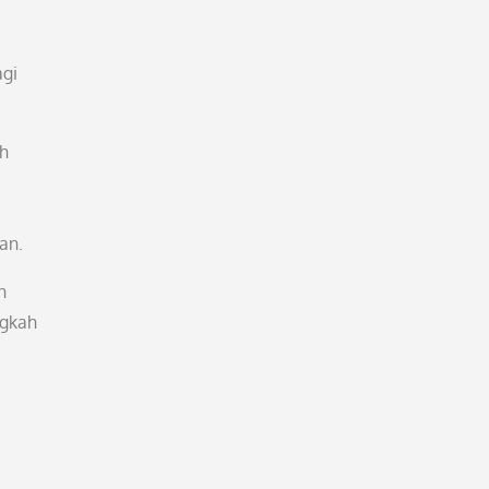
agi
ah
an.
n
ngkah