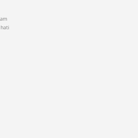
alam
hati