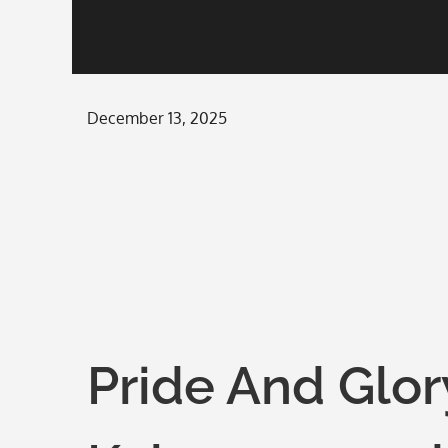
Posted
December 13, 2025
on
Pride And Gl