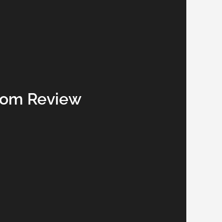
ndom Review