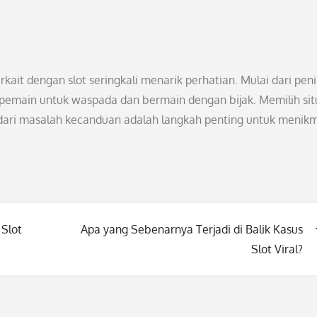
rkait dengan slot seringkali menarik perhatian. Mulai dari pen
 pemain untuk waspada dan bermain dengan bijak. Memilih sit
dari masalah kecanduan adalah langkah penting untuk menikm
Slot
Apa yang Sebenarnya Terjadi di Balik Kasus
Slot Viral?