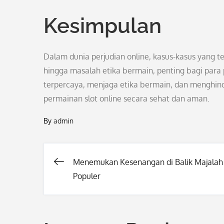
Kesimpulan
Dalam dunia perjudian online, kasus-kasus yang te
hingga masalah etika bermain, penting bagi para
terpercaya, menjaga etika bermain, dan menghin
permainan slot online secara sehat dan aman.
By
admin
Menemukan Kesenangan di Balik Majalah 
Post
Populer
navigation