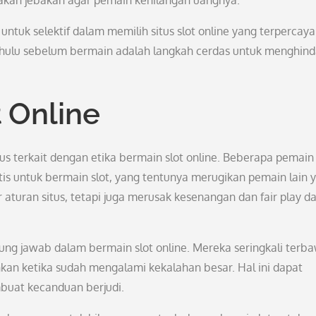
pakan jebakan agar pemain kehilangan uangnya.
untuk selektif dalam memilih situs slot online yang terpercay
 dahulu sebelum bermain adalah langkah cerdas untuk menghind
t Online
us terkait dengan etika bermain slot online. Beberapa pemain
s untuk bermain slot, yang tentunya merugikan pemain lain 
r aturan situs, tetapi juga merusak kesenangan dan fair play d
ung jawab dalam bermain slot online. Mereka seringkali terb
an ketika sudah mengalami kekalahan besar. Hal ini dapat
uat kecanduan berjudi.