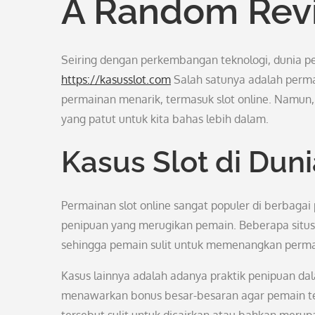
A Random Rev
Seiring dengan perkembangan teknologi, dunia pe
https://kasusslot.com
Salah satunya adalah perm
permainan menarik, termasuk slot online. Namun, 
yang patut untuk kita bahas lebih dalam.
Kasus Slot di Dun
Permainan slot online sangat populer di berbagai 
penipuan yang merugikan pemain. Beberapa situs s
sehingga pemain sulit untuk memenangkan perma
Kasus lainnya adalah adanya praktik penipuan dal
menawarkan bonus besar-besaran agar pemain te