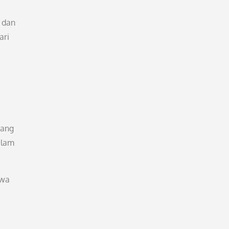
a dan
ari
yang
alam
awa