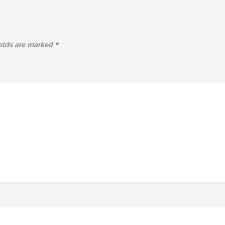
ields are marked
*