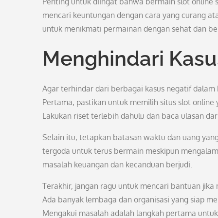
Penting untuk diingat bahwa bermain slot online
mencari keuntungan dengan cara yang curang atau
untuk menikmati permainan dengan sehat dan be
Menghindari Kasus
Agar terhindar dari berbagai kasus negatif dalam 
Pertama, pastikan untuk memilih situs slot online
Lakukan riset terlebih dahulu dan baca ulasan d
Selain itu, tetapkan batasan waktu dan uang yan
tergoda untuk terus bermain meskipun mengalam
masalah keuangan dan kecanduan berjudi.
Terakhir, jangan ragu untuk mencari bantuan jika 
Ada banyak lembaga dan organisasi yang siap m
Mengakui masalah adalah langkah pertama untuk 